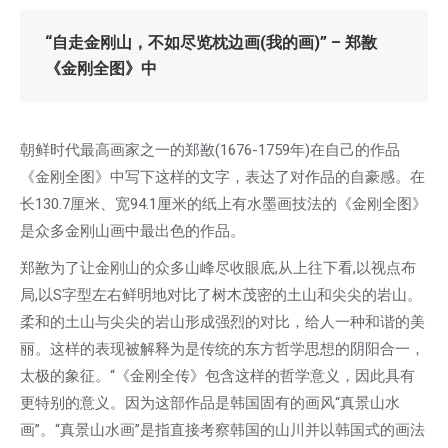
“自走金刚山，不如
尽览
枕边
画
(
我的画
)
”
–
郑敾
《金刚全图》中
朝鲜时代最高画家之一的郑敾(1676-1759年)在自己的作品
《金刚全图》中写下这样的文字，表达了对作品的自豪感。在
长130.7厘米、宽94.1厘米的纸上有水墨画技法的《金刚全图》
是众多金刚山画中最出色的作品。
郑敾为了让金刚山的众多山峰尽收眼底,从上往下看,以视点布
局,以S字型左右鲜明地对比了树木茂密的土山和尖尖的岩山。
柔和的土山与尖尖的岩山形成强烈的对比，给人一种和谐的美
丽。这样的表现被解释为是传统的东方哲学思想的阴阳合一，
太极的象征。“《金刚全传》包含这样的哲学意义，因此具有
更特别的意义。因为这部作品是韩国固有的画风“真景山水
画”。“真景山水画”是指直接考察韩国的山川并以韩国式的画法